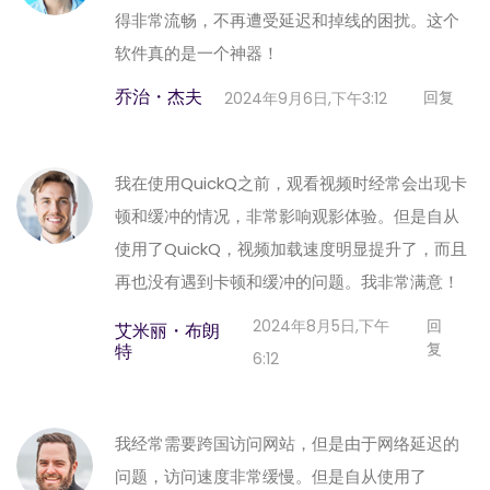
得非常流畅，不再遭受延迟和掉线的困扰。这个
软件真的是一个神器！
乔治・杰夫
回复
2024年9月6日,下午3:12
我在使用QuickQ之前，观看视频时经常会出现卡
顿和缓冲的情况，非常影响观影体验。但是自从
使用了QuickQ，视频加载速度明显提升了，而且
再也没有遇到卡顿和缓冲的问题。我非常满意！
2024年8月5日,下午
回
艾米丽・布朗
复
特
6:12
我经常需要跨国访问网站，但是由于网络延迟的
问题，访问速度非常缓慢。但是自从使用了