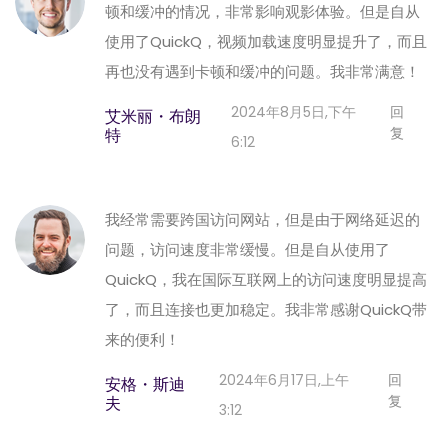
顿和缓冲的情况，非常影响观影体验。但是自从
使用了QuickQ，视频加载速度明显提升了，而且
再也没有遇到卡顿和缓冲的问题。我非常满意！
2024年8月5日,下午
回
艾米丽・布朗
复
特
6:12
我经常需要跨国访问网站，但是由于网络延迟的
问题，访问速度非常缓慢。但是自从使用了
QuickQ，我在国际互联网上的访问速度明显提高
了，而且连接也更加稳定。我非常感谢QuickQ带
来的便利！
2024年6月17日,上午
回
安格・斯迪
复
夫
3:12