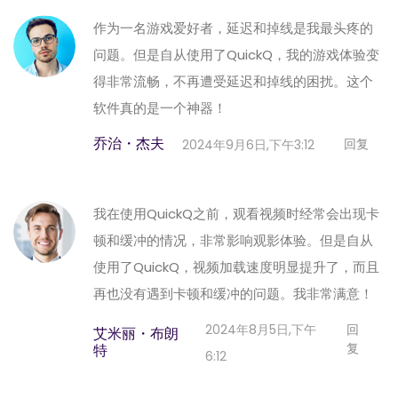
作为一名游戏爱好者，延迟和掉线是我最头疼的
问题。但是自从使用了QuickQ，我的游戏体验变
得非常流畅，不再遭受延迟和掉线的困扰。这个
软件真的是一个神器！
乔治・杰夫
回复
2024年9月6日,下午3:12
我在使用QuickQ之前，观看视频时经常会出现卡
顿和缓冲的情况，非常影响观影体验。但是自从
使用了QuickQ，视频加载速度明显提升了，而且
再也没有遇到卡顿和缓冲的问题。我非常满意！
2024年8月5日,下午
回
艾米丽・布朗
复
特
6:12