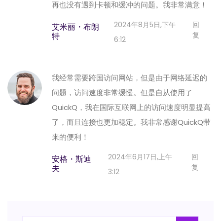
再也没有遇到卡顿和缓冲的问题。我非常满意！
2024年8月5日,下午
回
艾米丽・布朗
复
特
6:12
我经常需要跨国访问网站，但是由于网络延迟的
问题，访问速度非常缓慢。但是自从使用了
QuickQ，我在国际互联网上的访问速度明显提高
了，而且连接也更加稳定。我非常感谢QuickQ带
来的便利！
2024年6月17日,上午
回
安格・斯迪
复
夫
3:12