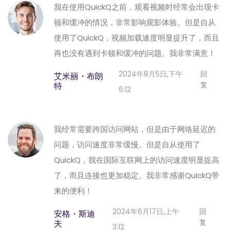
我在使用QuickQ之前，观看视频时经常会出现卡
顿和缓冲的情况，非常影响观影体验。但是自从
使用了QuickQ，视频加载速度明显提升了，而且
再也没有遇到卡顿和缓冲的问题。我非常满意！
2024年8月5日,下午
回
艾米丽・布朗
复
特
6:12
我经常需要跨国访问网站，但是由于网络延迟的
问题，访问速度非常缓慢。但是自从使用了
QuickQ，我在国际互联网上的访问速度明显提高
了，而且连接也更加稳定。我非常感谢QuickQ带
来的便利！
2024年6月17日,上午
回
安格・斯迪
复
夫
3:12