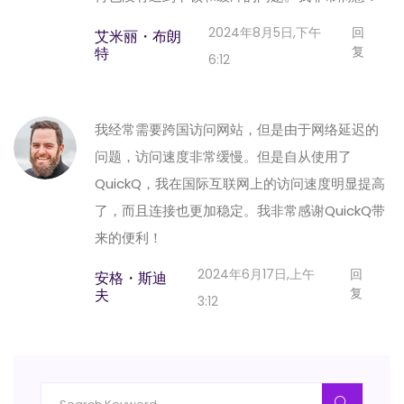
2024年8月5日,下午
回
艾米丽・布朗
复
特
6:12
我经常需要跨国访问网站，但是由于网络延迟的
问题，访问速度非常缓慢。但是自从使用了
QuickQ，我在国际互联网上的访问速度明显提高
了，而且连接也更加稳定。我非常感谢QuickQ带
来的便利！
2024年6月17日,上午
回
安格・斯迪
复
夫
3:12