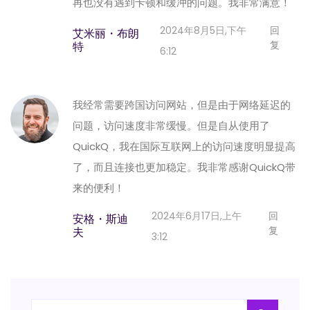
再也没有遇到卡顿和缓冲的问题。我非常满意！
2024年8月5日,下午
回
艾米丽・布朗
复
特
6:12
我经常需要跨国访问网站，但是由于网络延迟的
问题，访问速度非常缓慢。但是自从使用了
QuickQ，我在国际互联网上的访问速度明显提高
了，而且连接也更加稳定。我非常感谢QuickQ带
来的便利！
2024年6月17日,上午
回
安格・斯迪
复
夫
3:12